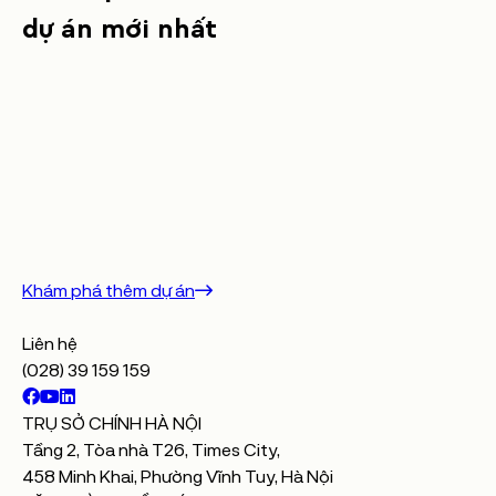
dự
án
mới
nhất
Khám phá
Xem 360
Khám p
Masteri Grand Coast
Masteri Er
SỐNG PHONG THÁI TỰ DO
SỐNG P
Ocean Park 2, Ocean City, Hà Nội
Ocean
Khám phá thêm dự án
Liên hệ
(028) 39 159 159
TRỤ SỞ CHÍNH HÀ NỘI
Tầng 2, Tòa nhà T26, Times City,
458 Minh Khai, Phường Vĩnh Tuy, Hà Nội