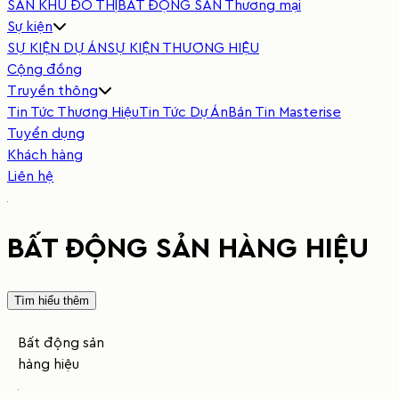
SẢN KHU ĐÔ THỊ
BẤT ĐỘNG SẢN Thương mại
Sự kiện
SỰ KIỆN DỰ ÁN
SỰ KIỆN THƯƠNG HIỆU
Cộng đồng
Truyền thông
Tin Tức Thương Hiệu
Tin Tức Dự Án
Bản Tin Masterise
Tuyển dụng
Khách hàng
Liên hệ
BẤT ĐỘNG SẢN HÀNG HIỆU
Tìm hiểu thêm
Bất
động
sản
hàng
hiệu