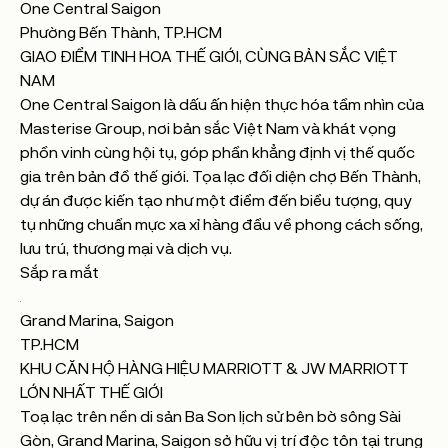
One Central Saigon
Phường Bến Thành, TP.HCM
GIAO ĐIỂM TINH HOA THẾ GIỚI, CÙNG BẢN SẮC VIỆT
NAM
One Central Saigon là dấu ấn hiện thực hóa tầm nhìn của
Masterise Group, nơi bản sắc Việt Nam và khát vọng
phồn vinh cùng hội tụ, góp phần khẳng định vị thế quốc
gia trên bản đồ thế giới. Tọa lạc đối diện chợ Bến Thành,
dự án được kiến tạo như một điểm đến biểu tượng, quy
tụ những chuẩn mực xa xỉ hàng đầu về phong cách sống,
lưu trú, thương mại và dịch vụ.
Sắp ra mắt
Grand Marina, Saigon
TP.HCM
KHU CĂN HỘ HÀNG HIỆU MARRIOTT & JW MARRIOTT
LỚN NHẤT THẾ GIỚI
Toạ lạc trên nền di sản Ba Son lịch sử bên bờ sông Sài
Gòn, Grand Marina, Saigon sở hữu vị trí độc tôn tại trung